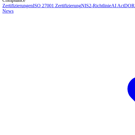
Compliance
Zertifizierungen
ISO 27001 Zertifizierung
NIS2-Richtlinie
AI Act
DOR
News