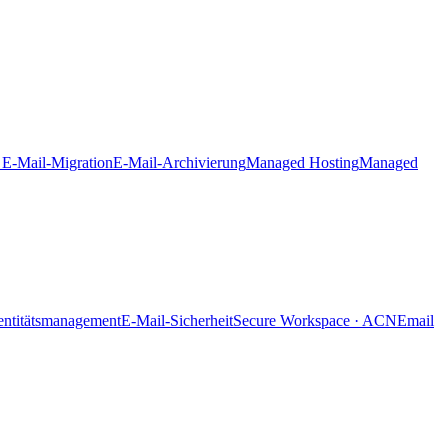
 E-Mail-Migration
E-Mail-Archivierung
Managed Hosting
Managed
dentitätsmanagement
E-Mail-Sicherheit
Secure Workspace · ACN
Email