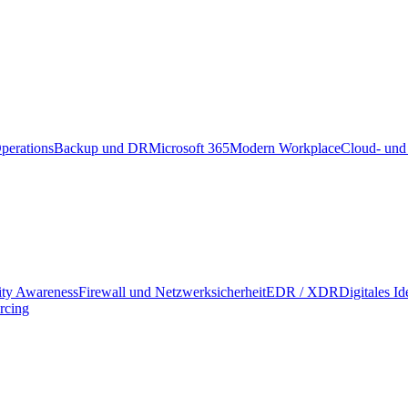
perations
Backup und DR
Microsoft 365
Modern Workplace
Cloud- und
ity Awareness
Firewall und Netzwerksicherheit
EDR / XDR
Digitales I
rcing