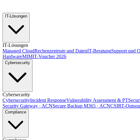
IT-Lösungen
IT-Lösungen
Managed Cloud
Rechenzentrum und Daten
IT-Beratung
Support und O
Hardware
MIMIT-Voucher 2026
Cybersecurity
Cybersecurity
Cybersecurity
Incident Response
Vulnerability Assessment & PT
Secur
Security Gateway · ACN
Secure Backup M365 · ACN
CSIRT-Outsou
Compliance